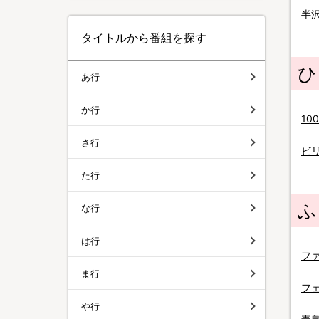
半
タイトルから番組を探す
ひ
あ行
か行
10
さ行
ビ
た行
ふ
な行
は行
フ
ま行
フ
や行