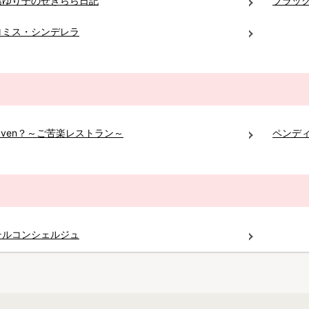
島ゆり子のせきらら日記
ブラッ
ロミス・シンデレラ
aven？～ご苦楽レストラン～
ペンディ
テルコンシェルジュ