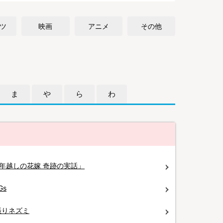
ツ
映画
アニメ
その他
ま
や
ら
わ
年越しの花嫁 奇跡の実話」
Gs
張りネズミ