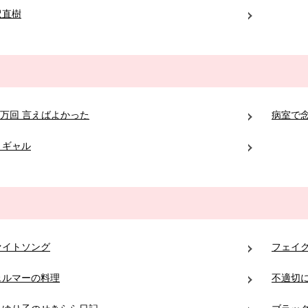
沢直樹
0万回 言えばよかった
病室で
リギャル
ァイトソング
フェイ
ェルマーの料理
不適切