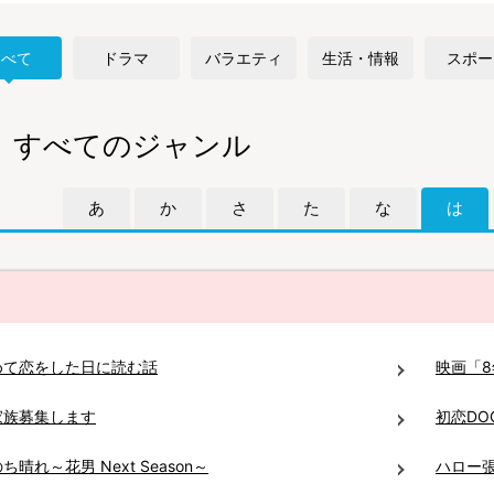
すべて
ドラマ
バラエティ
生活・情報
スポー
すべてのジャンル
あ
か
さ
た
な
は
めて恋をした日に読む話
映画「8
家族募集します
初恋DO
ち晴れ～花男 Next Season～
ハロー