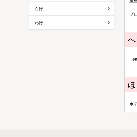
毒
ら行
プ
わ行
へ
He
ほ
ホ