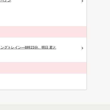
クペアン
ングトレイン―8時23分、明日 君と