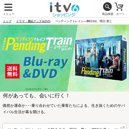
メニュー
商品検索
カート
トップ
ドラマ・番組グッズ＆DVD
ペンディングトレイン―8時23分、明日 君と
何があっても、会いに行く！
偶然か運命か･･･乗り合わせていた乗客たちによる、生き抜くためのサバ
イバル生活が幕を開ける。