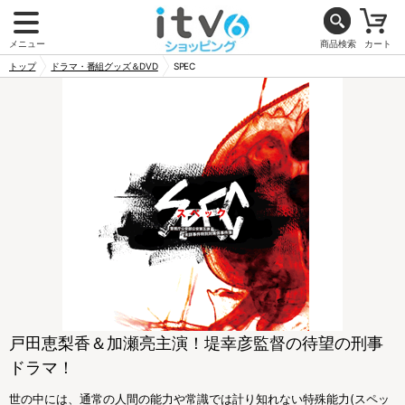
メニュー
商品検索
カート
トップ
ドラマ・番組グッズ＆DVD
SPEC
戸田恵梨香＆加瀬亮主演！堤幸彦監督の待望の刑事
ドラマ！
世の中には、通常の人間の能力や常識では計り知れない特殊能力(スペッ