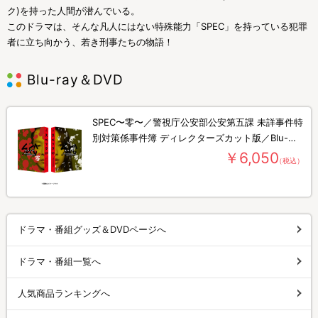
ク)を持った人間が潜んでいる。
このドラマは、そんな凡人にはない特殊能力「SPEC」を持っている犯罪
者に立ち向かう、若き刑事たちの物語！
Blu-ray＆DVD
SPEC〜零〜／警視庁公安部公安第五課 未詳事件特
別対策係事件簿 ディレクターズカット版／Blu-
ray(2枚組)
￥6,050
（税込）
ドラマ・番組グッズ＆DVDページへ
ドラマ・番組一覧へ
人気商品ランキングへ