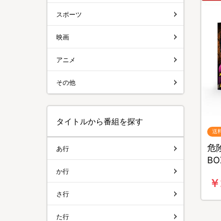
スポーツ
映画
アニメ
その他
タイトルから番組を探す
送
危険
あ行
B
か行
￥
さ行
た行