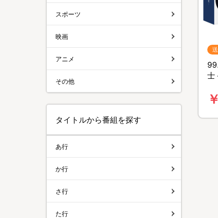
スポーツ
映画
送
アニメ
9
士
その他
料
￥
タイトルから番組を探す
あ行
か行
さ行
た行