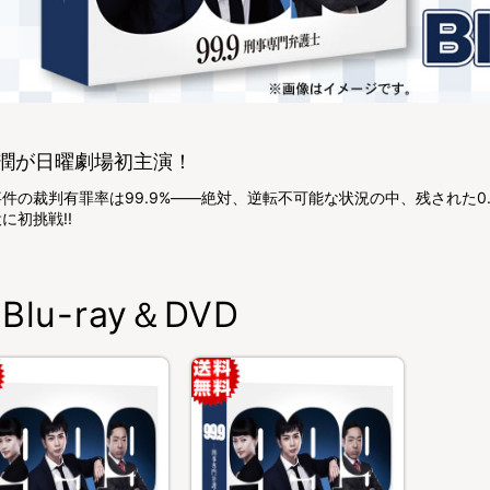
潤が日曜劇場初主演！
件の裁判有罪率は99.9%――絶対、逆転不可能な状況の中、残された
に初挑戦!!
Blu-ray＆DVD