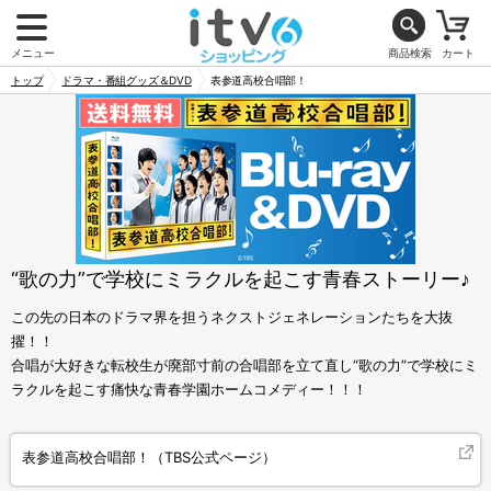
メニュー
商品検索
カート
トップ
ドラマ・番組グッズ＆DVD
表参道高校合唱部！
“歌の力”で学校にミラクルを起こす青春ストーリー♪
この先の日本のドラマ界を担うネクストジェネレーションたちを大抜
擢！！
合唱が大好きな転校生が廃部寸前の合唱部を立て直し“歌の力”で学校にミ
ラクルを起こす痛快な青春学園ホームコメディー！！！
表参道高校合唱部！（TBS公式ページ）