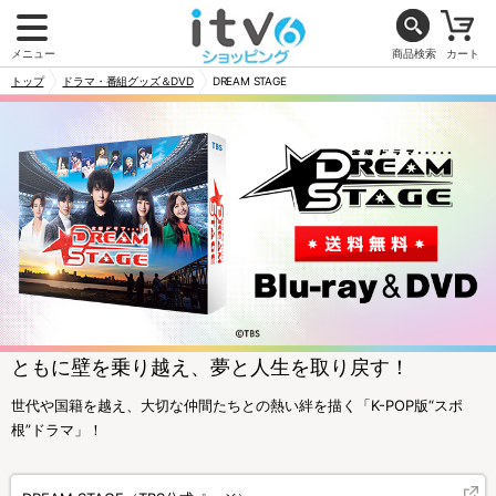
メニュー
商品検索
カート
トップ
ドラマ・番組グッズ＆DVD
DREAM STAGE
ともに壁を乗り越え、夢と人生を取り戻す！
世代や国籍を越え、大切な仲間たちとの熱い絆を描く「K-POP版“スポ
根”ドラマ」！