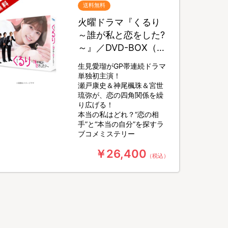
送料無料
火曜ドラマ『くるり
～誰が私と恋をした?
～』／DVD-BOX（送
料無料・6枚組）
生見愛瑠がGP帯連続ドラマ
単独初主演！
瀬戸康史＆神尾楓珠＆宮世
琉弥が、恋の四角関係を繰
り広げる！
本当の私はどれ？“恋の相
手”と“本当の自分”を探すラ
ブコメミステリー
￥26,400
（税込）