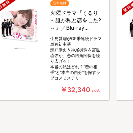
送料無料
火曜ドラマ『くるり
～誰が私と恋をした?
～』／Blu-ray
BOX（送料無料・4枚
生見愛瑠がGP帯連続ドラマ
組）
単独初主演！
瀬戸康史＆神尾楓珠＆宮世
琉弥が、恋の四角関係を繰
り広げる！
本当の私はどれ？“恋の相
手”と“本当の自分”を探すラ
ブコメミステリー
￥32,340
（税込）