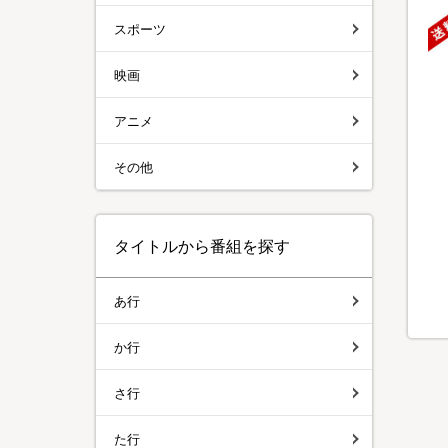
スポーツ
映画
アニメ
その他
タイトルから番組を探す
あ行
か行
さ行
た行