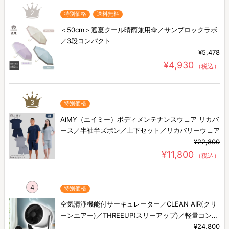
2
特別価格
送料無料
＜50cm＞遮夏クール晴雨兼用傘／サンブロックラボ
／3段コンパクト
¥5,478
¥4,930
（税込）
3
特別価格
AiMY（エイミー）ボディメンテナンスウェア リカバ
ース／半袖半ズボン／上下セット／リカバリーウェア
¥22,800
¥11,800
（税込）
4
特別価格
空気清浄機能付サーキュレーター／CLEAN AIR(クリ
ーンエアー)／THREEUP(スリーアップ)／軽量コンパ
クト／省エネ
¥24,800