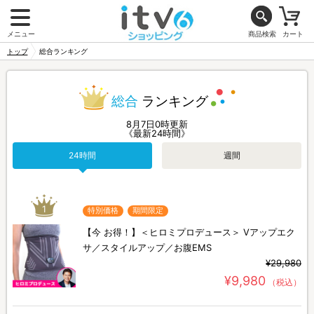
メニュー
商品検索
カート
トップ
総合ランキング
総合
ランキング
8月7日0時更新
《最新24時間》
24時間
週間
1
特別価格
期間限定
【今 お得！】＜ヒロミプロデュース＞ Vアップエク
サ／スタイルアップ／お腹EMS
¥29,980
¥9,980
（税込）