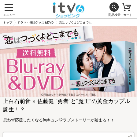
メニュー
商品検索
カート
トップ
ドラマ・番組グッズ＆DVD
恋はつづくよどこまでも
上白石萌音 × 佐藤健 “勇者”と“魔王”の黄金カップル
誕生！？
思わず応援したくなる胸キュン♡ラブストーリーが始まる！！