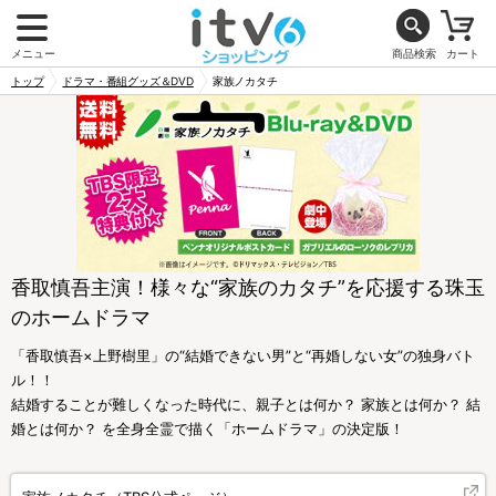
メニュー
商品検索
カート
トップ
ドラマ・番組グッズ＆DVD
家族ノカタチ
香取慎吾主演！様々な“家族のカタチ”を応援する珠玉
のホームドラマ
「香取慎吾×上野樹里」の“結婚できない男”と“再婚しない女”の独身バト
ル！！
結婚することが難しくなった時代に、親子とは何か？ 家族とは何か？ 結
婚とは何か？ を全身全霊で描く「ホームドラマ」の決定版！