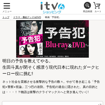
メニュー
商品検索
カート
トップ
ドラマ・番組グッズ＆DVD
映画「予告犯」
明日の予告を教えてやる。
生田斗真が閉そく感漂う現代日本に現れたダークヒ
ーロー役に挑む!
ネット社会を震撼させる衝撃的な予告の数々。やがて巻き起こる「予告
犯×警察×世論」三つ巴の攻防。予告犯の過去に隠された、真の目的と
は・・・！？物語は衝撃のクライマックスへと突き進んでいく!