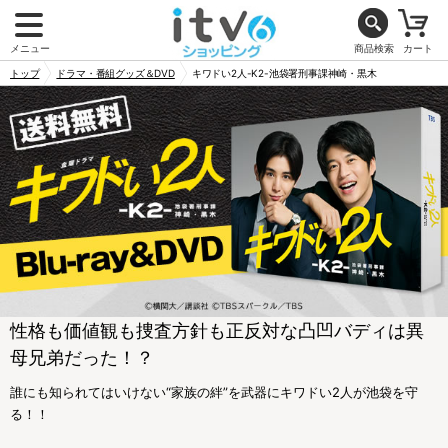
メニュー
商品検索
カート
トップ
ドラマ・番組グッズ＆DVD
キワドい2人-K2-池袋署刑事課神崎・黒木
性格も価値観も捜査方針も正反対な凸凹バディは異
母兄弟だった！？
誰にも知られてはいけない“家族の絆”を武器にキワドい2人が池袋を守
る！！