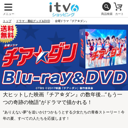
メニュー
商品検索
カート
トップ
ドラマ・番組グッズ＆DVD
金曜ドラマ『チア☆ダン』
大ヒットした映画『チア☆ダン』の数年後…”もう一
つの奇跡の物語”がドラマで描かれる！
"ありえない夢"を追いかけつかもうとする少女たちの青春ストーリー！今
年の夏、すべての人たちを応援します！