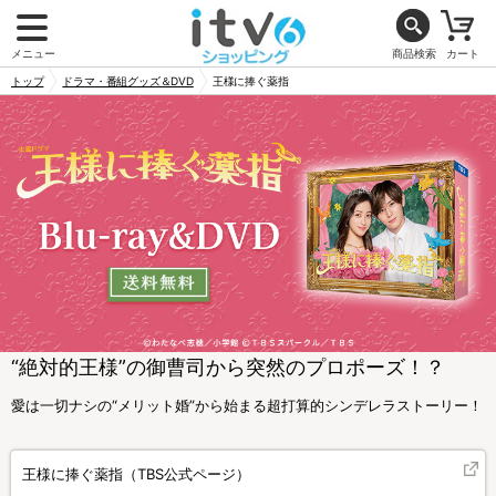
メニュー
商品検索
カート
トップ
ドラマ・番組グッズ＆DVD
王様に捧ぐ薬指
“絶対的王様”の御曹司から突然のプロポーズ！？
愛は一切ナシの“メリット婚”から始まる超打算的シンデレラストーリー！
王様に捧ぐ薬指（TBS公式ページ）