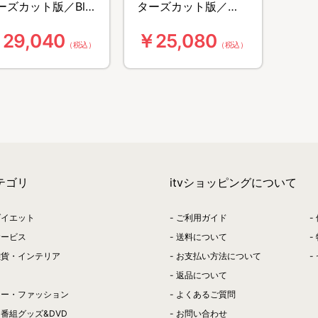
ーズカット版／Blu-
ターズカット版／
ay BOX（7枚組・送
DVD-BOX（7枚組・
29,040
￥25,080
無料）
送料無料）
（税込）
（税込）
テゴリ
itvショッピングについて
ダイエット
ご利用ガイド
サービス
送料について
雑貨・インテリア
お支払い方法について
返品について
リー・ファッション
よくあるご質問
番組グッズ&DVD
お問い合わせ