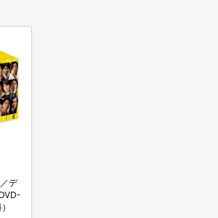
）／デ
VD-
料）