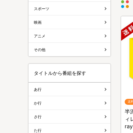
スポーツ
映画
アニメ
その他
タイトルから番組を探す
あ行
送
か行
半
さ行
ィ
ra
た行