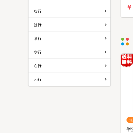
料
￥
な行
は行
ま行
や行
ら行
わ行
送
半