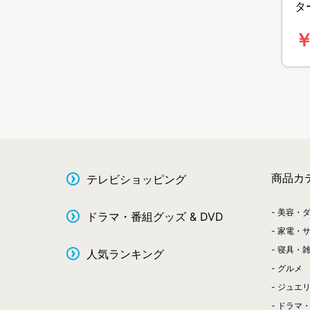
タ
r
￥
料
商品カ
テレビショッピング
美容・
ドラマ・番組グッズ & DVD
家電・
寝具・
人気ランキング
グルメ
ジュエ
ドラマ・