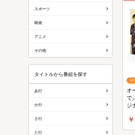
スポーツ
映画
アニメ
その他
タイトルから番組を探す
送
オ
あ行
で／
か行
ジ
料
￥
さ行
た行