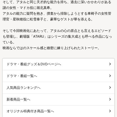
そして、アタルと同じ天才的な能力を持ち、過去に深いかかわりがある
謎の女性・マドカ役に堀北真希。
アタルの能力に疑問を抱き、捜査から排除しようとする車椅子の女性管
理官・星秋穂役に松雪泰子と、豪華なゲストが華を添える。
そして今回映画化にあたって、アタルの心の原点とも言えるエピソード
も登場し、劇場版「ATARU」はシリーズの集大成とも呼べる作品になっ
ている。
映画ならではのスケール感と緻密に練り上げられたストーリー。
ドラマ・番組グッズ＆DVDページへ
ドラマ・番組一覧へ
人気商品ランキングへ
新着商品一覧へ
オリジナル特典付き商品一覧へ