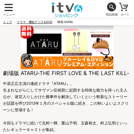
メニュー
商品検索
カート
トップ
ドラマ・番組グッズ＆DVD
映画 ATARU
劇場版 ATARU‐THE FIRST LOVE & THE LAST KILL‐
中居正広主演の連続ドラマ『ATARU』。
生まれながらにしてサヴァン症候群に起因する特殊な能力を持った主人
公が、迷宮入りしかけた難事件を解決していくという斬新なストーリー
が話題を呼び2013年１月のスペシャル版に続き、この秋いよいよスクリ
ーンに登場する！
今回もドラマに続いて北村一輝、栗山千明、玉森裕太、村上弘明といっ
たレギュラーキャストが集結。