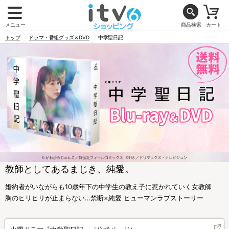
メニュー
商品検索
カート
トップ
ドラマ・番組グッズ＆DVD
中学聖日記
教師としてあるまじき、純愛。
婚約者がいながらも10歳年下の中学生の教え子に惹かれていく女教師
胸のヒリヒリが止まらない…禁断×純愛 ヒューマンラブストーリー