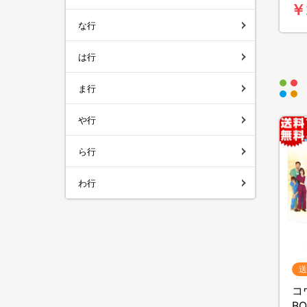
￥
な行
は行
ま行
や行
ら行
わ行
送
コ
B