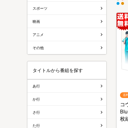
スポーツ
映画
アニメ
その他
タイトルから番組を探す
あ行
送
か行
コ
Bl
さ行
枚
た行