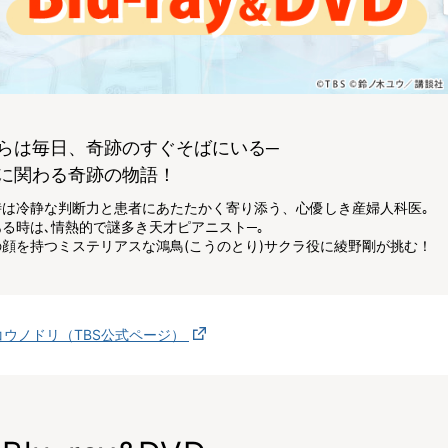
らは毎日、奇跡のすぐそばにいる─
｣に関わる奇跡の物語！
時は冷静な判断力と患者にあたたかく寄り添う、心優しき産婦人科医｡
る時は､情熱的で謎多き天才ピアニスト─｡
の顔を持つミステリアスな鴻鳥(こうのとり)サクラ役に綾野剛が挑む！
コウノドリ（TBS公式ページ）