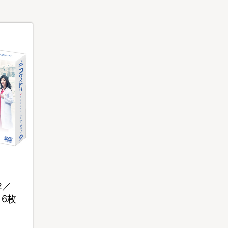
2／
・6枚