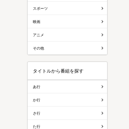
スポーツ
映画
アニメ
その他
タイトルから番組を探す
あ行
か行
さ行
た行