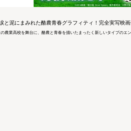
涙と泥にまみれた酪農青春グラフィティ！完全実写映画
道の農業高校を舞台に、酪農と青春を描いたまったく新しいタイプのエ