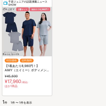
千原ジュニアの話題沸騰ニュース
SHOW
特別価格
送料無料
【1着あたり8,980円！】
AiMY（エイミー）ボディメンテ
ナンスウェア リカバース／半袖
¥45,600
半ズボン／2着セット／上下セ
¥17,960
（税込）
ット／リカバリーウェア
ほか1商品
1
件
1件 〜 1件を表示