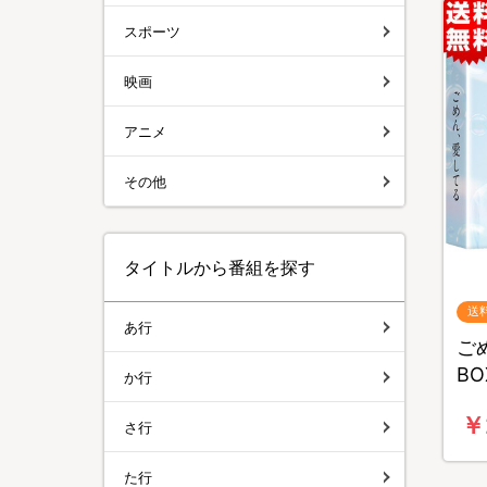
スポーツ
映画
アニメ
その他
タイトルから番組を探す
送
あ行
ごめ
B
か行
￥
さ行
た行