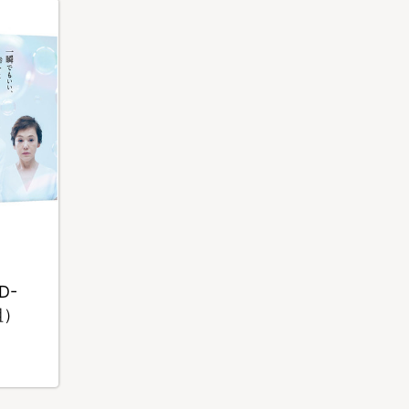
D-
組）