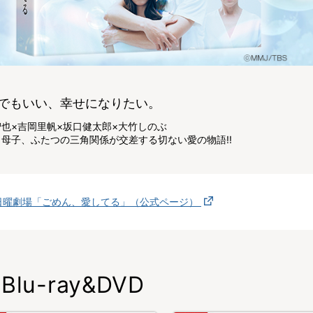
でもいい、幸せになりたい。
也×吉岡里帆×坂口健太郎×大竹しのぶ
母子、ふたつの三角関係が交差する切ない愛の物語!!
日曜劇場「ごめん、愛してる」（公式ページ）
Blu-ray&DVD