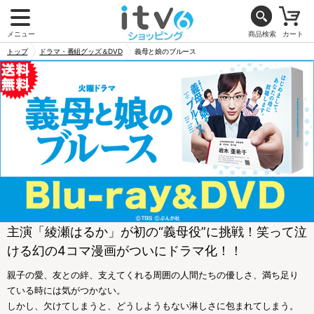
メニュー
商品検索
カート
トップ
ドラマ・番組グッズ＆DVD
義母と娘のブルース
主演「綾瀬はるか」が初の“義母役”に挑戦！笑って泣
ける幻の4コマ漫画がついにドラマ化！！
親子の愛、友との絆、支えてくれる周囲の人間たちの優しさ、満ち足り
ている時には気がつかない。
しかし、欠けてしまうと、どうしようもない淋しさに包まれてしまう。