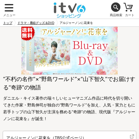
メニュー
商品検索
カート
トップ
ドラマ・番組グッズ＆DVD
アルジャーノンに花束を
“不朽の名作”×“野島ワールド”×“山下智久”でお届けす
る“奇跡”の物語
ダニエル・キイス著作の瑞々しいヒューマニズム作品に時代を切り開い
てきた作家・野島伸司が独自の“野島ワールド”を加え、人気・実力ともに
若手トップの山下智久が主演を務める“奇跡”の物語、現代版『アルジャー
ノンに花束を』が誕生！
アルジャーノンに花束を（TBS公式ページ）