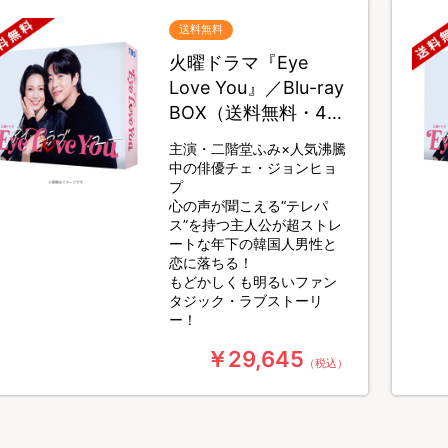
送料無料
火曜ドラマ『Eye
Love You』／Blu-ray
BOX（送料無料・4枚
組）
主演・二階堂ふみ×人気沸騰
中の俳優チェ・ジョンヒョ
プ
心の声が聞こえる“テレパ
ス”を持つ主人公が超ストレ
ートな年下の韓国人男性と
恋に落ちる！
もどかしくも明るいファン
タジック・ラブストーリ
ー！
￥29,645
（税込）