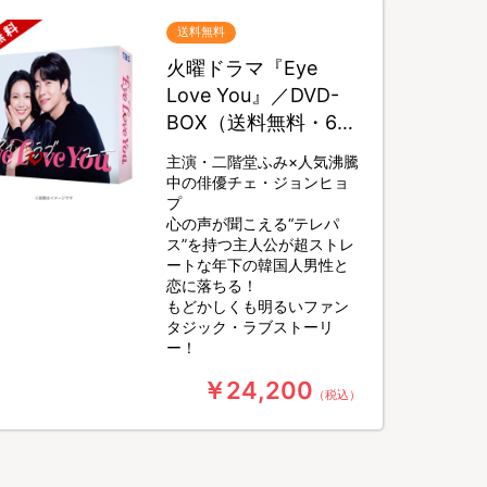
送料無料
火曜ドラマ『Eye
Love You』／DVD-
BOX（送料無料・6枚
組）
主演・二階堂ふみ×人気沸騰
中の俳優チェ・ジョンヒョ
プ
心の声が聞こえる“テレパ
ス”を持つ主人公が超ストレ
ートな年下の韓国人男性と
恋に落ちる！
もどかしくも明るいファン
タジック・ラブストーリ
ー！
￥24,200
（税込）