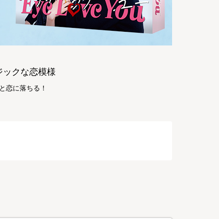
ジックな恋模様
性と恋に落ちる！