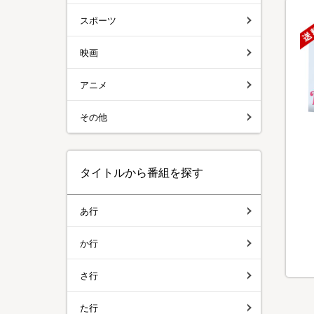
スポーツ
映画
アニメ
その他
タイトルから番組を探す
あ行
か行
さ行
た行