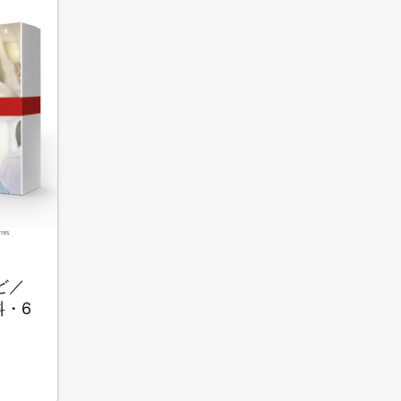
ど／
料・6