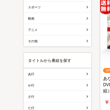
スポーツ
映画
アニメ
その他
タイトルから番組を探す
送
あ行
あ
D
か行
組
さ行
￥
た行