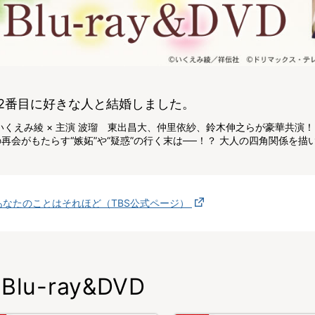
2番目に好きな人と結婚しました。
いくえみ綾 × 主演 波瑠 東出昌大、仲里依紗、鈴木伸之らが豪華共演！
再会がもたらす“嫉妬”や“疑惑”の行く末は──！？ 大人の四角関係を
あなたのことはそれほど（TBS公式ページ）
Blu-ray&DVD