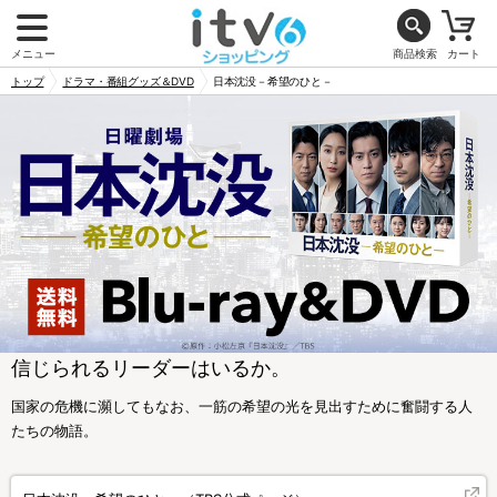
メニュー
商品検索
カート
トップ
ドラマ・番組グッズ＆DVD
日本沈没－希望のひと－
信じられるリーダーはいるか。
国家の危機に瀕してもなお、一筋の希望の光を見出すために奮闘する人
たちの物語。