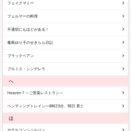
フェイクマミー
フェルマーの料理
不適切にもほどがある！
毒島ゆり子のせきらら日記
ブラックペアン
プロミス・シンデレラ
へ
Heaven？～ご苦楽レストラン～
ペンディングトレイン―8時23分、明日 君と
ほ
ホテルコンシェルジュ