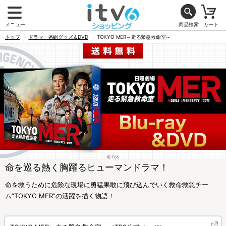
メニュー
商品検索
カート
トップ
ドラマ・番組グッズ＆DVD
TOKYO MER～走る緊急救命室～
命を巡る熱く胸躍るヒューマンドラマ！
命を救うために危険な現場に勇猛果敢に飛び込んでいく救命救急チー
ム“TOKYO MER”の活躍を描く物語！