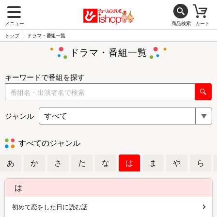
メニュー
商品検索
カート
トップ
ドラマ・番組一覧
ドラマ・番組一覧
キーワードで番組を探す
ジャンル
すべてのジャンル
あ
か
さ
た
な
は
ま
や
ら
は
初めて恋をした日に読む話