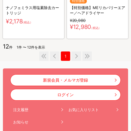
特別価格
ナノフェミラス用塩素除去カー
【特別価格】MEリカバリーエア
トリッジ
ー／ヘアドライヤー
¥2,178
¥20,980
（税込）
¥12,980
（税込）
12
件
1件 〜 12件を表示
1
新規会員・メルマガ登録
ログイン
注文履歴
お気に入りリスト
お知らせ