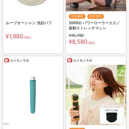
特別価格
送料無料
ループオーシャン 洗顔パフ
SIXPAD パワーローラーエス／
振動ストレッチマシン
¥1,980
¥10,780
（税込）
¥8,580
（税込）
カイモノラボ
カイモノラボ