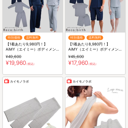
特別価格
送料無料
特別価格
送料無料
【1着あたり9,980円！】
【1着あたり8,980円！】
AiMY（エイミー）ボディメンテ
AiMY（エイミー）ボディメンテ
ナンスウェア リカバース／長袖
ナンスウェア リカバース／半袖
¥49,600
¥45,600
長ズボン／2着セット／上下セ
半ズボン／2着セット／上下セ
¥19,960
¥17,960
（税込）
（税込）
ット／リカバリーウェア
ット／リカバリーウェア
カイモノラボ
カイモノラボ