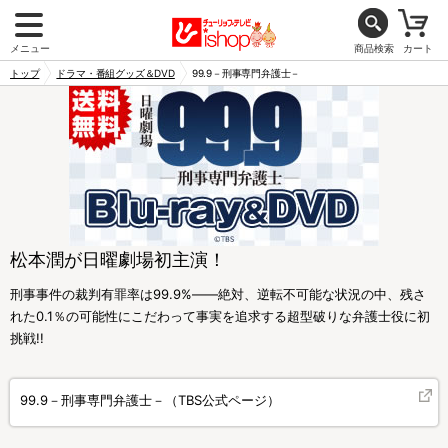
メニュー
商品検索
カート
トップ
ドラマ・番組グッズ＆DVD
99.9－刑事専門弁護士－
松本潤が日曜劇場初主演！
刑事事件の裁判有罪率は99.9%――絶対、逆転不可能な状況の中、残さ
れた0.1％の可能性にこだわって事実を追求する超型破りな弁護士役に初
挑戦!!
99.9－刑事専門弁護士－（TBS公式ページ）