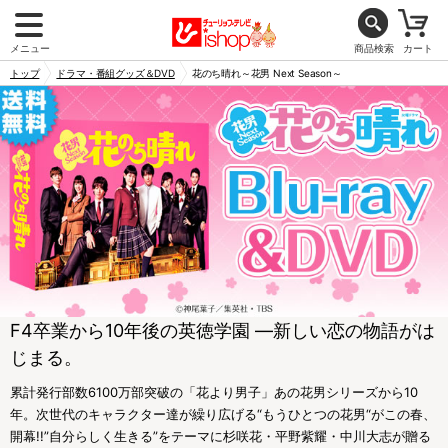
メニュー
商品検索
カート
トップ
ドラマ・番組グッズ＆DVD
花のち晴れ～花男 Next Season～
F4卒業から10年後の英徳学園 ―新しい恋の物語がは
じまる。
累計発行部数6100万部突破の「花より男子」あの花男シリーズから10
年。次世代のキャラクター達が繰り広げる“もうひとつの花男“がこの春、
開幕!!”自分らしく生きる”をテーマに杉咲花・平野紫耀・中川大志が贈る