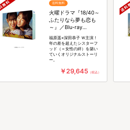
送料無料
火曜ドラマ『18/40～
ふたりなら夢も恋も
～』／Blu-ray
BOX（送料無料・4枚
福原遥×深田恭子 Ｗ主演！
組）
年の差を超えたシスターフ
ッド（＝女性の絆）を築い
ていくオリジナルストーリ
ー。
￥29,645
（税込）