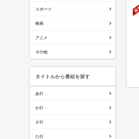
スポーツ
映画
アニメ
その他
タイトルから番組を探す
あ行
か行
さ行
た行