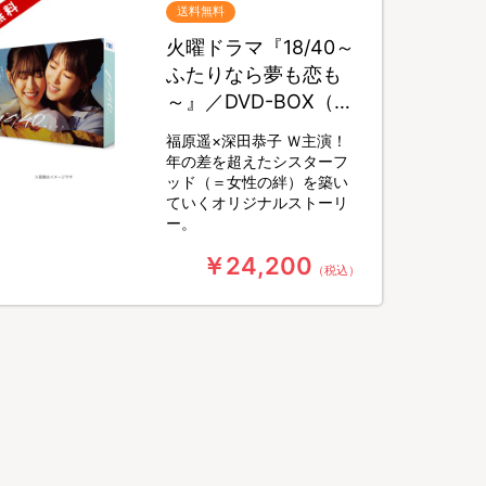
送料無料
火曜ドラマ『18/40～
ふたりなら夢も恋も
～』／DVD-BOX（送
料無料・6枚組）
福原遥×深田恭子 Ｗ主演！
年の差を超えたシスターフ
ッド（＝女性の絆）を築い
ていくオリジナルストーリ
ー。
￥24,200
（税込）