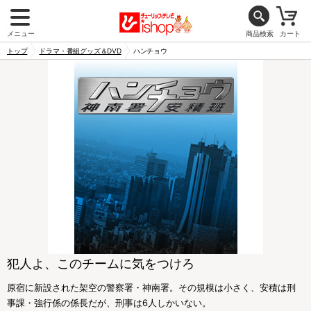
メニュー
商品検索
カート
トップ
ドラマ・番組グッズ＆DVD
ハンチョウ
犯人よ、このチームに気をつけろ
原宿に新設された架空の警察署・神南署。その規模は小さく、安積は刑
事課・強行係の係長だが、刑事は6人しかいない。