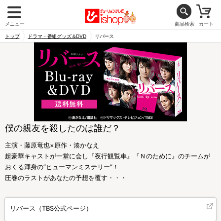
メニュー
商品検索
カート
トップ
ドラマ・番組グッズ＆DVD
リバース
僕の親友を殺したのは誰だ？
主演・藤原竜也×原作・湊かなえ
超豪華キャストが一堂に会し『夜行観覧車』『Ｎのために』のチームが
おくる渾身の“ヒューマンミステリー”！
圧巻のラストがあなたの予想を覆す・・・
リバース（TBS公式ページ）