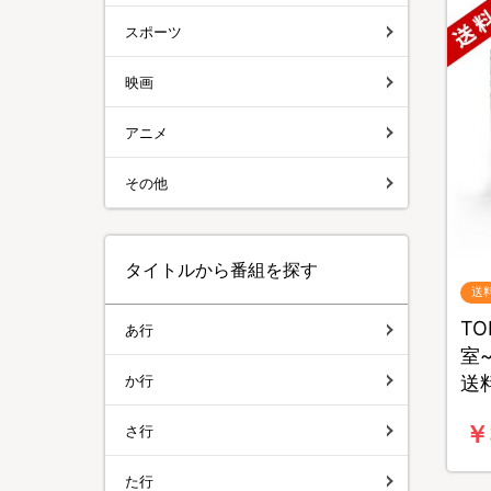
スポーツ
映画
アニメ
その他
タイトルから番組を探す
送
TO
あ行
室~
か行
送
￥
さ行
た行