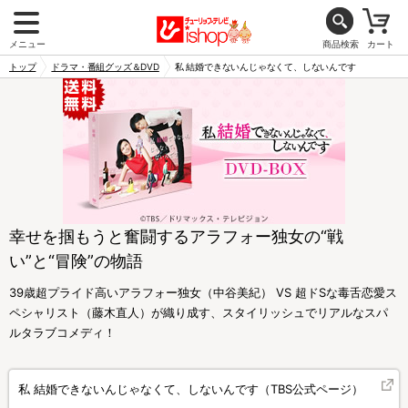
メニュー
商品検索
カート
トップ
ドラマ・番組グッズ＆DVD
私 結婚できないんじゃなくて、しないんです
幸せを掴もうと奮闘するアラフォー独女の“戦
い”と“冒険”の物語
39歳超プライド高いアラフォー独女（中谷美紀） VS 超ドSな毒舌恋愛ス
ペシャリスト（藤木直人）が織り成す、スタイリッシュでリアルなスパ
ルタラブコメディ！
私 結婚できないんじゃなくて、しないんです（TBS公式ページ）