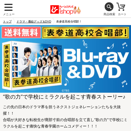
メニュー
商品検索
カート
トップ
ドラマ・番組グッズ＆DVD
表参道高校合唱部！
“歌の力”で学校にミラクルを起こす青春ストーリー♪
この先の日本のドラマ界を担うネクストジェネレーションたちを大抜
擢！！
合唱が大好きな転校生が廃部寸前の合唱部を立て直し“歌の力”で学校にミ
ラクルを起こす痛快な青春学園ホームコメディー！！！