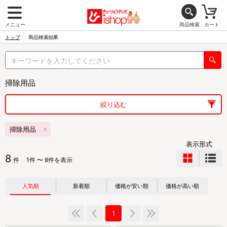
メニュー
商品検索
カート
トップ
商品検索結果
掃除用品
絞り込む
掃除用品
表示形式
8
件
1件 〜 8件を表示
人気順
新着順
価格が安い順
価格が高い順
1