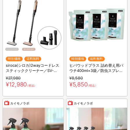
特別価格
送料無料
特別価格
送料無料
siroca(シロカ)2wayコードレス
ヒバウッドプラス 詰め替え用パ
スティッククリーナー／SV-
ウチ400ml×3袋／防虫スプレー
S281
／防虫剤／害虫忌避剤
¥27,980
¥8,580
¥12,980
¥5,850
（税込）
（税込）
カイモノラボ
カイモノラボ