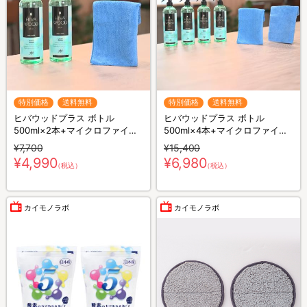
特別価格
送料無料
特別価格
送料無料
ヒバウッドプラス ボトル
ヒバウッドプラス ボトル
500ml×2本+マイクロファイバ
500ml×4本+マイクロファイバ
ークロス×1枚／防虫スプレー／
ークロス×2枚／防虫スプレー／
¥7,700
¥15,400
防虫剤／害虫忌避剤
防虫剤／害虫忌避剤
¥4,990
¥6,980
（税込）
（税込）
カイモノラボ
カイモノラボ