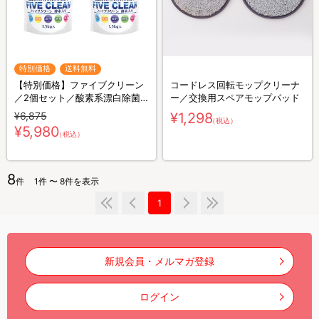
特別価格
送料無料
【特別価格】ファイブクリーン
コードレス回転モップクリーナ
／2個セット／酸素系漂白除菌
ー／交換用スペアモップパッド
洗浄剤／送料無料
¥6,875
¥1,298
（税込）
¥5,980
（税込）
8
件
1件 〜 8件を表示
1
新規会員・メルマガ登録
ログイン