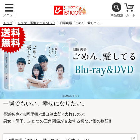
メニュー
商品検索
カート
トップ
ドラマ・番組グッズ＆DVD
日曜劇場「ごめん、愛してる」
一瞬でもいい、幸せになりたい。
長瀬智也×吉岡里帆×坂口健太郎×大竹しのぶ
男女・母子、ふたつの三角関係が交差する切ない愛の物語!!