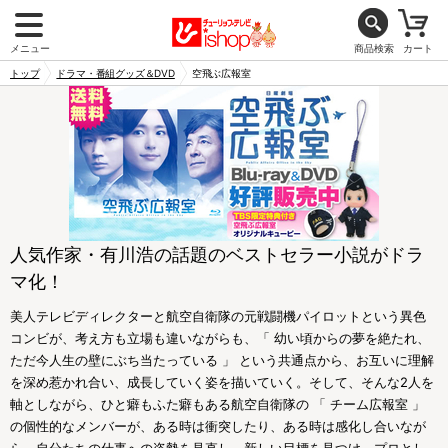
メニュー
商品検索
カート
トップ
ドラマ・番組グッズ＆DVD
空飛ぶ広報室
人気作家・有川浩の話題のベストセラー小説がドラ
マ化！
美人テレビディレクターと航空自衛隊の元戦闘機パイロットという異色
コンビが、考え方も立場も違いながらも、「 幼い頃からの夢を絶たれ、
ただ今人生の壁にぶち当たっている 」 という共通点から、お互いに理解
を深め惹かれ合い、成長していく姿を描いていく。そして、そんな2人を
軸としながら、ひと癖もふた癖もある航空自衛隊の 「 チーム広報室 」
の個性的なメンバーが、ある時は衝突したり、ある時は感化し合いなが