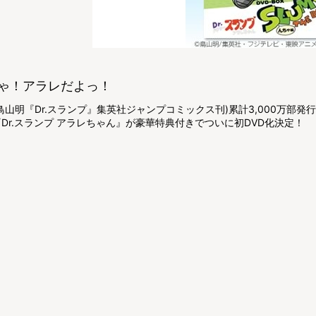
ゃ！アラレだよっ！
鳥山明『Dr.スランプ』集英社ジャンプコミックス刊)累計3,000万部
Dr.スランプ アラレちゃん』が豪華特典付きでついに初DVD化決定！