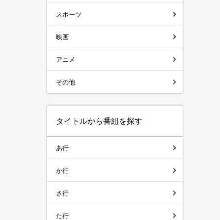
スポーツ
映画
アニメ
その他
タイトルから番組を探す
あ行
か行
さ行
た行