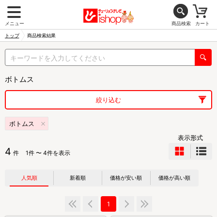
メニュー
商品検索
カート
トップ
商品検索結果
ボトムス
絞り込む
ボトムス
表示形式
4
件
1件 〜 4件を表示
人気順
新着順
価格が安い順
価格が高い順
1