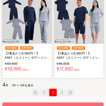
特別価格
送料無料
特別価格
送料無料
【1着あたり9,980円！】
【1着あたり8,980円！】
AiMY（エイミー）ボディメンテ
AiMY（エイミー）ボディメンテ
ナンスウェア リカバース／長袖
ナンスウェア リカバース／半袖
¥49,600
¥45,600
長ズボン／2着セット／上下セ
半ズボン／2着セット／上下セ
¥19,960
¥17,960
（税込）
（税込）
ット／リカバリーウェア
ット／リカバリーウェア
4
件
1件 〜 4件を表示
1