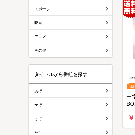
スポーツ
映画
アニメ
その他
タイトルから番組を探す
送
あ行
中学
B
か行
￥
さ行
た行