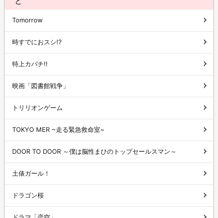
と
Tomorrow
時すでにおスシ!?
特上カバチ!!
映画「図書館戦争」
トリリオンゲーム
TOKYO MER ~走る緊急救命室~
DOOR TO DOOR ～僕は脳性まひのトップセールスマン～
土俵ガール！
ドラゴン桜
ドラマ「恋空」