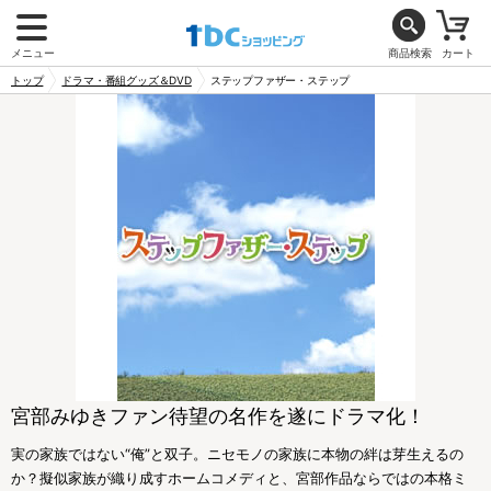
メニュー
商品検索
カート
トップ
ドラマ・番組グッズ＆DVD
ステップファザー・ステップ
宮部みゆきファン待望の名作を遂にドラマ化！
実の家族ではない“俺”と双子。ニセモノの家族に本物の絆は芽生えるの
か？擬似家族が織り成すホームコメディと、宮部作品ならではの本格ミ