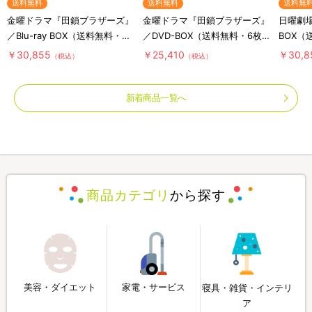
送料無料
送料無料
送料無
金曜ドラマ『田鎖ブラザーズ』
金曜ドラマ『田鎖ブラザーズ』
日曜劇場『
／Blu-ray BOX（送料無料・3
／DVD-BOX（送料無料・6枚
BOX（
枚組）
組）
￥30,855
￥25,410
￥30,8
（税込）
（税込）
新着商品一覧へ
商品カテゴリ
から探す
美容・ダイエット
家電・サービス
寝具・雑貨・インテリ
ア