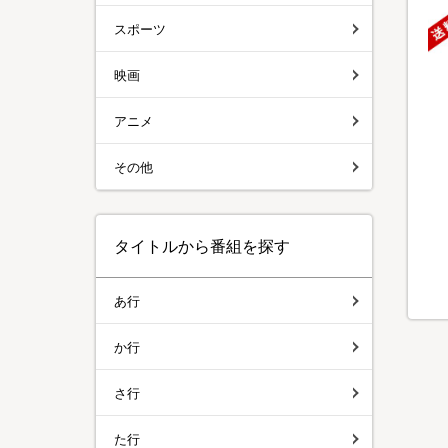
スポーツ
映画
アニメ
その他
タイトルから番組を探す
あ行
か行
さ行
た行