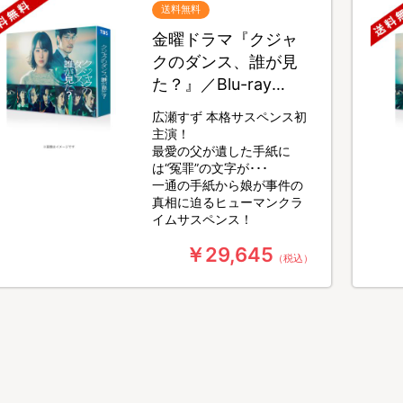
送料無料
金曜ドラマ『クジャ
クのダンス、誰が見
た？』／Blu-ray
BOX（送料無料・4枚
広瀬すず 本格サスペンス初
組）
主演！
最愛の父が遺した手紙に
は“冤罪”の文字が･･･
一通の手紙から娘が事件の
真相に迫るヒューマンクラ
イムサスペンス！
￥29,645
（税込）