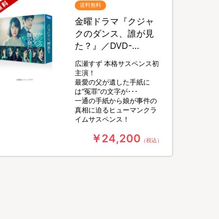
送料無料
金曜ドラマ『クジャ
クのダンス、誰が見
た？』／DVD-
BOX（送料無料・6枚
広瀬すず 本格サスペンス初
組）
主演！
最愛の父が遺した手紙に
は“冤罪”の文字が･･･
一通の手紙から娘が事件の
真相に迫るヒューマンクラ
イムサスペンス！
￥24,200
（税込）